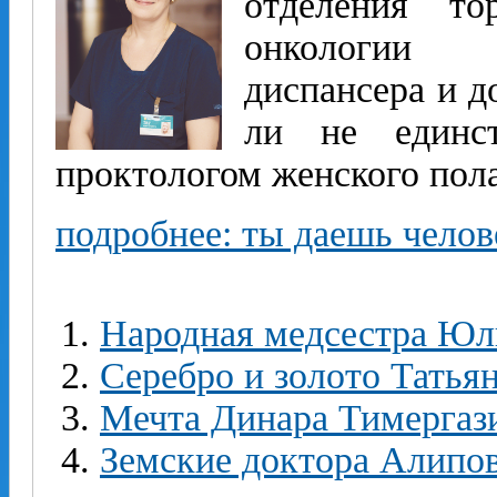
отделения то
онкологии Т
диспансера и д
ли не единс
проктологом женского пола
подробнее: ты даешь челов
Народная медсестра Юл
Серебро и золото Татья
Мечта Динара Тимергаз
Земские доктора Алипо