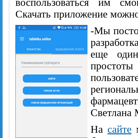
воспользоваться им смо
Скачать приложение можн
-Мы посто
разработ
еще один
простот
пользова
регионал
фармац
Светлана 
На
сайте
м