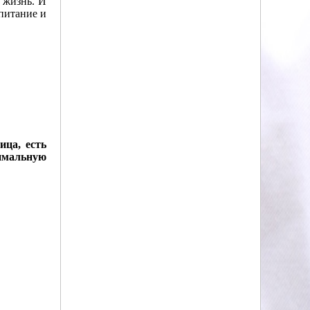
я жизнь. И
питание и
ица, есть
имальную