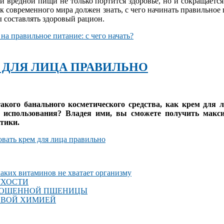
 и вредной пищи не только портится здоровье, но и сокращаетс
 современного мира должен знать, с чего начинать правильное 
 составлять здоровый рацион.
 на правильное питание: с чего начать?
 ДЛЯ ЛИЦА ПРАВИЛЬНО
такого банального косметического средства, как крем для л
 использования? Владея ими, вы сможете получить макс
тики.
овать крем для лица правильно
каких витаминов не хватает организму
УХОСТИ
ОРОЩЕННОЙ ПШЕНИЦЫ
ТОВОЙ ХИМИЕЙ