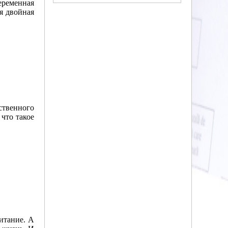
еременная
ся двойная
ственного
что такое
итание. А