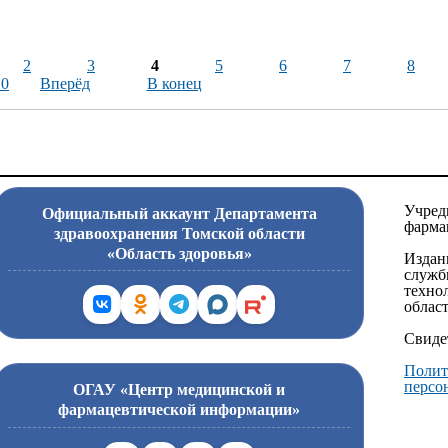
2
3
4
5
6
7
8
10
Вперёд
В конец
Учред
Официальный аккаунт Департамента
фарма
здравоохранения Томской области
«Область здоровья»
Издан
служб
техно
област
Свиде
Полит
персо
ОГАУ «Центр медицинской и
фармацевтической информации»