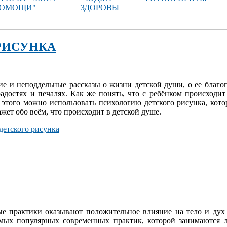
ОМОЩИ"
ЗДОРОВЫ
РИСУНКА
ие и неподдельные рассказы о жизни детской души, о ее благо
радостях и печалях. Как же понять, что с ребёнком происходит
я этого можно использовать психологию детского рисунка, кото
ажет обо всём, что происходит в детской душе.
детского рисунка
ые практики оказывают положительное влияние на тело и дух 
амых популярных современных практик, которой занимаются 