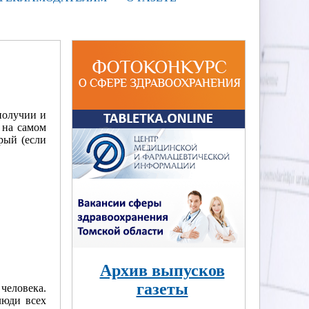
получии и
 на самом
рый (если
Архив выпусков
газеты
человека.
люди всех