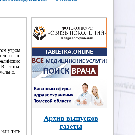
том утром
ичего не
ралийские
 В статье
мально.
Архив выпусков
газеты
е или пить