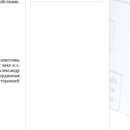
ойствами.
 симптомы
веке н.э.
лександр
Вирджиния
сторонней