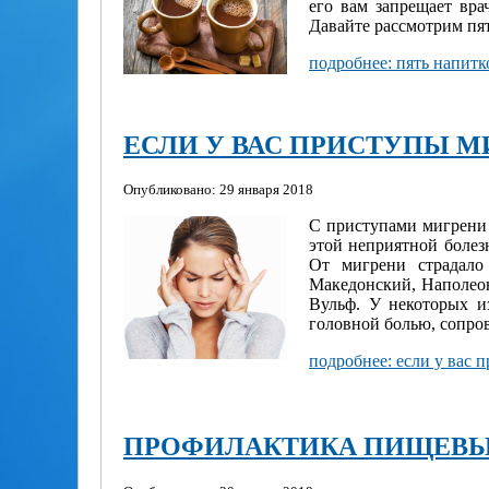
его вам запрещает вр
Давайте рассмотрим пя
подробнее: пять напитк
ЕСЛИ У ВАС ПРИСТУПЫ 
Опубликовано: 29 января 2018
С приступами мигрени 
этой неприятной болез
От мигрени страдало
Македонский, Наполео
Вульф. У некоторых и
головной болью, сопро
подробнее: если у вас 
ПРОФИЛАКТИКА ПИЩЕВ