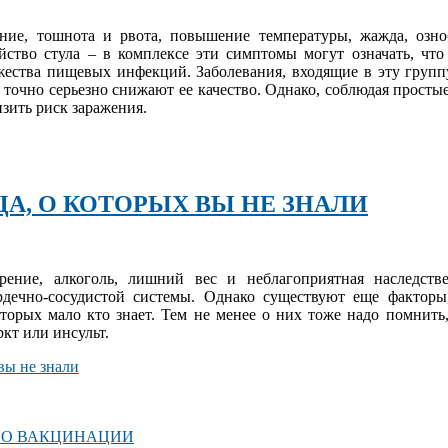
ение, тошнота и рвота, повышение температуры, жажда, озно
ойство стула – в комплексе эти симптомы могут означать, что
ества пищевых инфекций. Заболевания, входящие в эту групп
точно серьезно снижают ее качество. Однако, соблюдая простые
зить риск заражения.
ЦА, О КОТОРЫХ ВЫ НЕ ЗНАЛИ
рение, алкоголь, лишний вес и неблагоприятная наследств
рдечно-сосудистой системы. Однако существуют еще факторы
торых мало кто знает. Тем не менее о них тоже надо помнить,
кт или инсульт.
вы не знали
 О ВАКЦИНАЦИИ