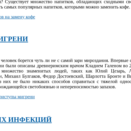
ач? Существует множество напитков, обладающих сходными св
ть самых популярных напитков, которыми можно заменить кофе.
ов на замену кофе
МИГРЕНИ
человек борется чуть ли не с самой зари мироздания. Впервые
ни были описаны древнеримским врачом Кладием Галеном во 2 
 множество знаменитых людей, таких как Юлий Цезарь, А
н, Михаил Булгаков, Федор Достоевский, Шарлотта Бронте и 
з них не было никаких способов справиться с тяжелой одно
вождающейся светобоязнью и непереносимостью запахов.
приступы мигрени
ЫХ ИНФЕКЦИЙ