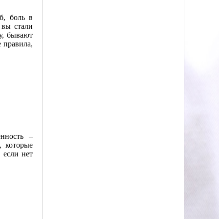
б, боль в
 вы стали
у, бывают
 правила,
енность –
, которые
 если нет