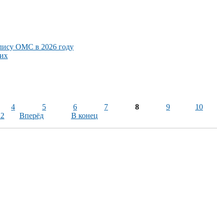
лису ОМС в 2026 году
ких
4
5
6
7
8
9
10
12
Вперёд
В конец