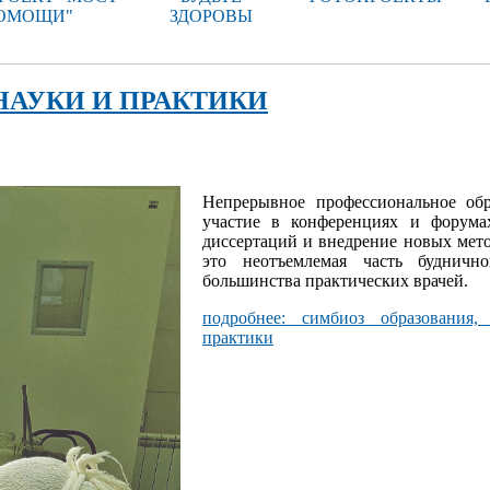
ОМОЩИ"
ЗДОРОВЫ
НАУКИ И ПРАКТИКИ
Непрерывное профессиональное обр
участие в конференциях и форума
диссертаций и внедрение новых мето
это неотъемлемая часть будничн
большинства практических врачей.
подробнее: симбиоз образования,
практики