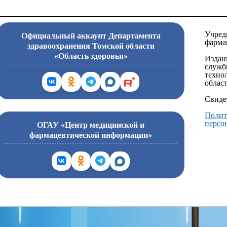
Учред
Официальный аккаунт Департамента
фарма
здравоохранения Томской области
«Область здоровья»
Издан
служб
техно
област
Свиде
Полит
персо
ОГАУ «Центр медицинской и
фармацевтической информации»