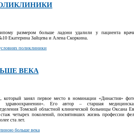
ПОЛИКЛИНИКИ
ипому размером больше ладони удалили у пациента врачи
10 Екатерина Зайцева и Алена Скоркина.
 условиях поликлиники
ЬШЕ ВЕКА
ж, который занял первое место в номинации «Династия» фот
 здравоохранении». Его автор – старшая медицинска
отделения Томской областной клинической больницы Оксана Е
 стаж четырех поколений, посвятивших жизнь профессии фе
олее ста лет.
длиною больше века