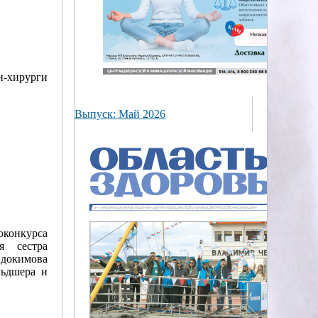
-хирурги
Выпуск: Май 2026
оконкурса
я сестра
вдокимова
льдшера и