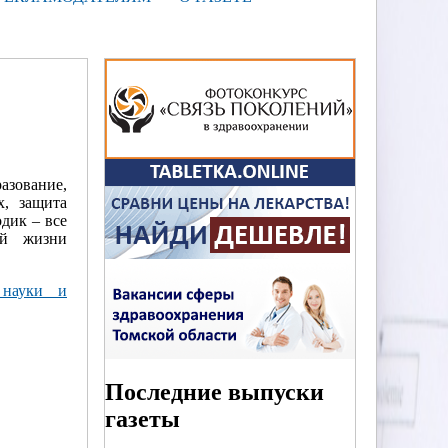
азование,
х, защита
дик – все
ой жизни
 науки и
Последние выпуски
газеты