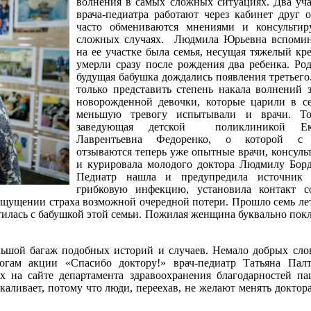
волнения в самых сложных ситуациях. Два уч
врача-педиатра работают через кабинет друг о
часто обмениваются мнениями и консультир
сложных случаях. Людмила Юрьевна вспомина
на ее участке была семья, несущая тяжелый кр
умерли сразу после рождения два ребенка. Ро
будущая бабушка дождались появления третьег
только представить степень накала волнений 
новорожденной девочки, которые царили в с
меньшую тревогу испытывали и врачи. То
заведующая детской поликлиникой Ека
Лаврентьевна Федоренко, о которой с
отзываются теперь уже опытные врачи, консуль
и курировала молодого доктора Людмилу Бор
Педиатр нашла и предупредила источник
грибковую инфекцию, установила контакт с
ощущении страха возможной очередной потери. Прошло семь лет
тилась с бабушкой этой семьи. Пожилая женщина буквально пок
льшой багаж подобных историй и случаев. Немало добрых сло
огам акции «Спасибо доктору!» врач-педиатр Татьяна Палт
 на сайте департамента здравоохранения благодарностей па
каливает, потому что люди, переехав, не желают менять доктора