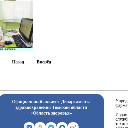
Назад
Вперёд
Учред
Официальный аккаунт Департамента
фарма
здравоохранения Томской области
«Область здоровья»
Издан
служб
техно