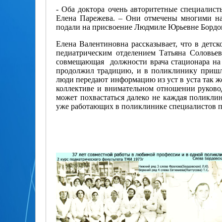
- Оба доктора очень авторитетные специалист
Елена Парежева. – Они отмечены многими на
подали на присвоение Людмиле Юрьевне Бордов
Елена Валентиновна рассказывает, что в детс
педиатрическим отделением Татьяна Соловьев
совмещающая должности врача стационара н
продолжил традицию, и в поликлинику пришли
люди передают информацию из уст в уста так же
коллективе и внимательном отношении руково
может похвастаться далеко не каждая поликли
уже работающих в поликлинике специалистов п