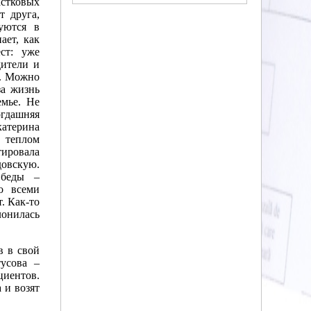
астковых
т друга,
уются в
ет, как
ест: уже
дители и
о. Можно
за жизнь
емье. Не
гдашняя
терина
 теплом
тировала
довскую.
 беды –
о всеми
. Как-то
лонилась
в в свой
усова –
циентов.
 и возят