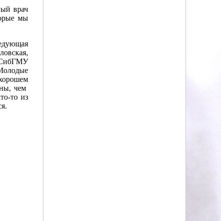
ный врач
торые мы
ведующая
ловская,
 СибГМУ
 Молодые
 хорошем
ены, чем
то-то из
я.