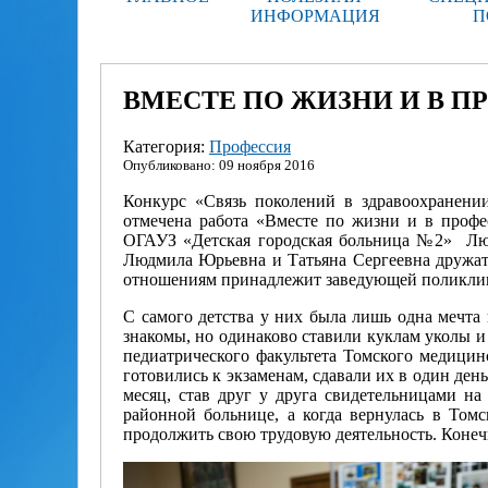
ИНФОРМАЦИЯ
П
ВМЕСТЕ ПО ЖИЗНИ И В 
Категория:
Профессия
Опубликовано: 09 ноября 2016
Конкурс «Связь поколений в здравоохранени
отмечена работа «Вместе по жизни и в профе
ОГАУЗ «Детская городская больница №2» ­ Лю
Людмила Юрьевна и Татьяна Сергеевна дружат 
отношениям принадлежит заведующей поликли
С самого детства у них была лишь одна мечта
знакомы, но одинаково ставили куклам уколы и
педиатрического факультета Томского медицинс
готовились к экзаменам, сдавали их в один ден
месяц, став друг у друга свидетельницами на
районной больнице, а когда вернулась в Том
продолжить свою трудовую деятельность. Конечно