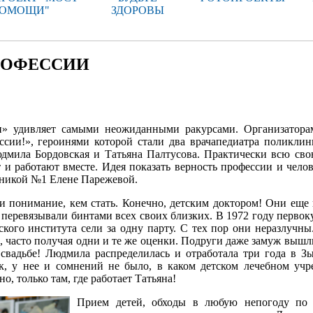
ОМОЩИ"
ЗДОРОВЫ
ПРОФЕССИИ
и» удивляет самыми неожиданными ракурсами. Организатора
ссии!», героинями которой стали два врача­педиатра поликл
дмила Бордовская и Татьяна Палтусова. Практически всю св
и работают вместе. Идея показать верность профессии и чело
никой №1 Елене Парежевой.
 и понимание, кем стать. Конечно, детским доктором! Они еще
 перевязывали бинтами всех своих близких. В 1972 году перво
кого института сели за одну парту. С тех пор они неразлучны
ь, часто получая одни и те же оценки. Подруги даже замуж вышл
 свадьбе! Людмила распределилась и отработала три года в З
ск, у нее и сомнений не было, в каком детском лечебном уч
, только там, где работает Татьяна!
Прием детей, обходы в любую непогоду по у