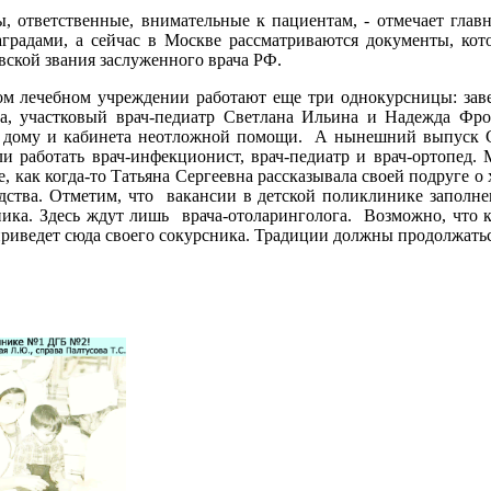
ы, ответственные, внимательные к пациентам, - отмечает глав
градами, а сейчас в Москве рассматриваются документы, ко
ской звания заслуженного врача РФ.
ком лечебном учреждении работают еще три однокурсницы: за
а, участковый врач-педиатр Светлана Ильина и Надежда Фро
а дому и кабинета неотложной помощи. А нынешний выпуск
 работать врач-инфекционист, врач-педиатр и врач-ортопед.
, как когда-то Татьяна Сергеевна рассказывала своей подруге о
дства. Отметим, что вакансии в детской поликлинике заполн
ника. Здесь ждут лишь врача-отоларинголога. Возможно, что к
риведет сюда своего сокурсника. Традиции должны продолжатьс