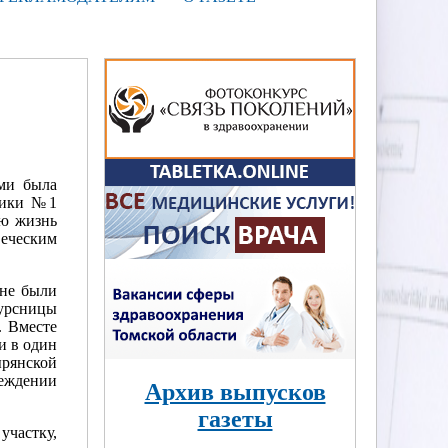
ми была
иники №1
ою жизнь
веческим
 не были
курсницы
. Вместе
и в один
ырянской
реждении
Архив выпусков
газеты
частку,