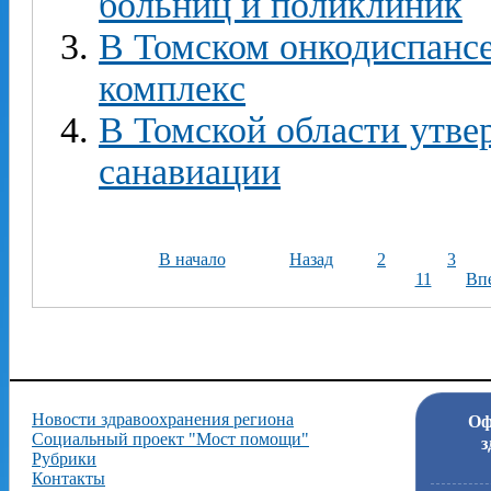
больниц и поликлиник
В Томском онкодиспанс
комплекс
В Томской области утве
санавиации
В начало
Назад
2
3
11
Вп
Новости здравоохранения региона
Оф
Социальный проект "Мост помощи"
з
Рубрики
Контакты