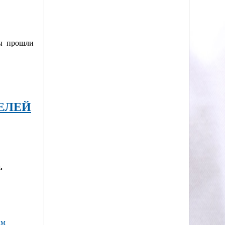
ды прошли
ЕЛЕЙ
.
ым