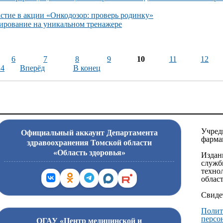
стие в акции «Онкодозор: проверь родинку»
тирование на уникальном тренажере
6
7
8
9
10
11
12
14
Вперёд
В конец
Учред
Официальный аккаунт Департамента
фарма
здравоохранения Томской области
«Область здоровья»
Издан
служб
техно
област
Свиде
Полит
персо
ОГАУ «Центр медицинской и