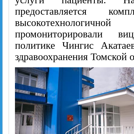
предоставляется ко
высокотехнологично
промониторировали вице
политике Чингис Акатае
здравоохранения Томской 