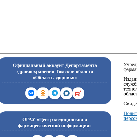
Учред
Официальный аккаунт Департамента
фарма
здравоохранения Томской области
«Область здоровья»
Издан
служб
техно
област
Свиде
Полит
персо
ОГАУ «Центр медицинской и
фармацевтической информации»