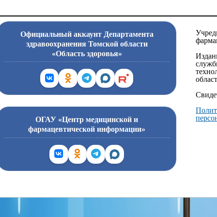
Учред
Официальный аккаунт Департамента
фарма
здравоохранения Томской области
«Область здоровья»
Издан
служб
техно
област
Свиде
Полит
персо
ОГАУ «Центр медицинской и
фармацевтической информации»