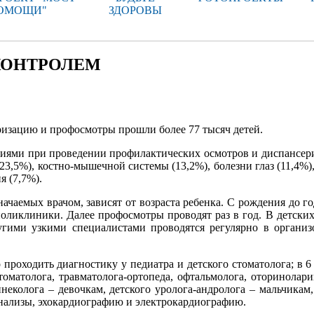
ОМОЩИ"
ЗДОРОВЫ
 КОНТРОЛЕМ
еризацию и профосмотры прошли более 77 тысяч детей.
ниями при проведении профилактических осмотров и диспансер
23,5%), костно-мышечной системы (13,2%), болезни глаз (11,4%),
я (7,7%).
начаемых врачом, зависят от возраста ребенка. С рождения до го
оликлиники. Далее профосмотры проводят раз в год. В детских
угими узкими специалистами проводятся регулярно в органи
мо проходить диагностику у педиатра и детского стоматолога; в 6
стоматолога, травматолога-ортопеда, офтальмолога, оторинолари
неколога – девочкам, детского уролога-андролога – мальчикам,
нализы, эхокардиографию и электрокардио­графию.