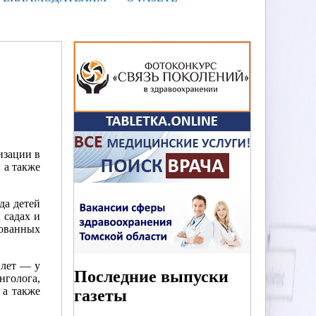
изации в
 а также
да детей
 садах и
зованных
 лет — у
Последние выпуски
нголога,
 а также
газеты