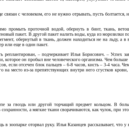
 связан с человеком, его не нужно отрывать, пусть болтается, 
имо промыть проточной водой, обернуть в бинт, ткань, вето
еновый пакет. В другой пакет налить воды, куда из морозилки п
мент, обернутый в ткань, должен находиться не на льду, а в в
ер или еще в один пакет.
 реплантирован, – подчеркивает Илья Борисович. – Успех за
и, которое он пробыл вне человеческого организма. Чем больше 
ов, если отсечен блок пальцев – 6-8 часов, кисть – 3-4 часа. Ч
о на место из-за препятствующих внутри него сгустков крови,
епе за гвоздь или другой торчащий предмет кольцом. В бол
 сохранности, а мягкие ткани сворачиваются, как чулок, при это
 в зоопарке оторвал руку. Илья Казанцев рассказывает, что у 