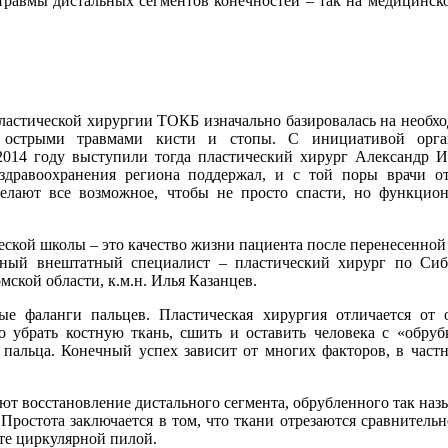
травмы дистальных сегментов конечностей – так на медицинск
пластической хирургии ТОКБ изначально базировалась на необх
 острыми травмами кисти и стопы. С инициативой орга
014 году выступили тогда пластический хирург Александр 
дравоохранения региона поддержал, и с той поры врачи от
делают все возможное, чтобы не просто спасти, но функцио
.
ской школы – это качество жизни пациента после перенесенной
вный внештатный специалист – пластический хирург по Сиб
ской области, к.м.н. Илья Казанцев.
ые фаланги пальцев. Пластическая хирургия отличается от
 убрать костную ткань, сшить и оставить человека с «обруб
 пальца. Конечный успех зависит от многих факторов, в частн
т восстановление дистального сегмента, обрубленного так на
ростота заключается в том, что ткани отрезаются сравнительн
оте циркулярной пилой.