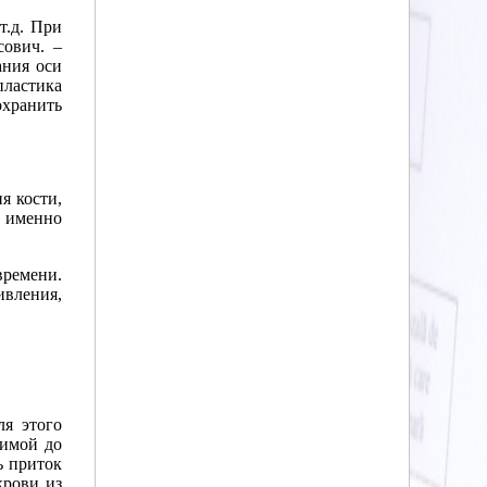
т.д. При
сович. –
ания оси
пластика
хранить
я кости,
о именно
ремени.
ивления,
ля этого
зимой до
ь приток
крови из