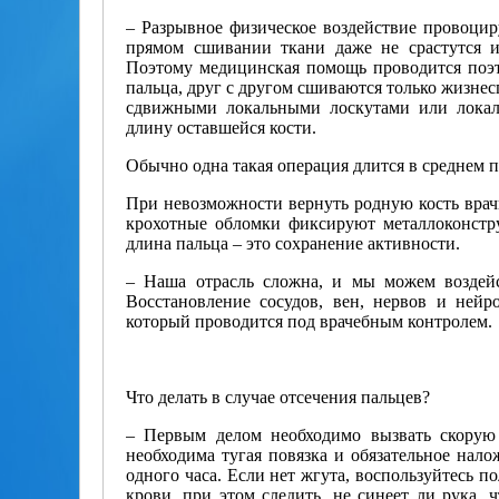
– Разрывное физическое воздействие провоцир
прямом сшивании ткани даже не срастутся и
Поэтому медицинская помощь проводится поэта
пальца, друг с другом сшиваются только жизне
сдвижными локальными лоскутами или локаль
длину оставшейся кости.
Обычно одна такая операция длится в среднем п
При невозможности вернуть родную кость врач
крохотные обломки фиксируют металлоконстр
длина пальца – это сохранение активности.
– Наша отрасль сложна, и мы можем воздейс
Восстановление сосудов, вен, нервов и нейр
который проводится под врачебным контролем.
Что делать в случае отсечения пальцев?
– Первым делом необходимо вызвать скорую 
необходима тугая повязка и обязательное нал
одного часа. Если нет жгута, воспользуйтесь п
крови, при этом следить, не синеет ли рука, ч