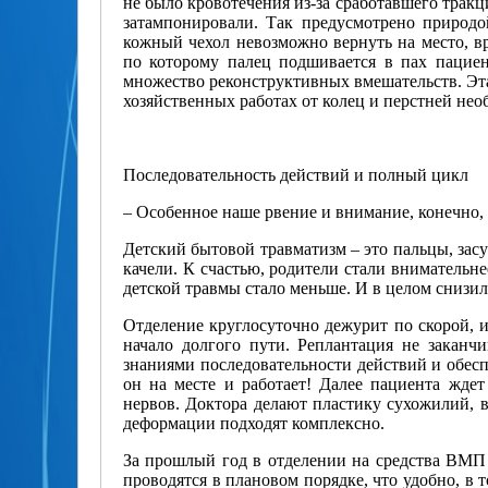
не было кровотечения из-за сработавшего тракц
затампонировали. Так предусмотрено природо
кожный чехол невозможно вернуть на место, в
по которому палец подшивается в пах пациен
множество реконструктивных вмешательств. Эта 
хозяйственных работах от колец и перстней необ
Последовательность действий и полный цикл
– Особенное наше рвение и внимание, конечно, 
Детский бытовой травматизм – это пальцы, за
качели. К счастью, родители стали внимательне
детской травмы стало меньше. И в целом снизил
Отделение круглосуточно дежурит по скорой, и
начало долгого пути. Реплантация не заканч
знаниями последовательности действий и обесп
он на месте и работает! Далее пациента ждет
нервов. Доктора делают пластику сухожилий, 
деформации подходят комплексно.
За прошлый год в отделении на средства ВМП 
проводятся в плановом порядке, что удобно, в т