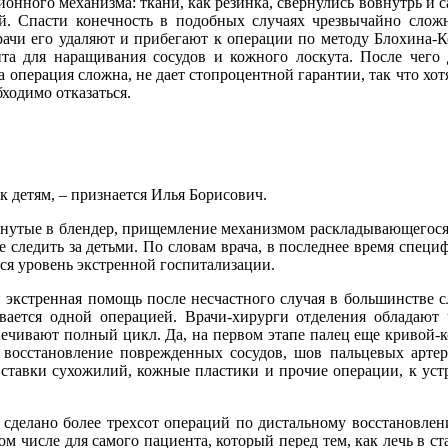
ионного механизма: ткани, как резинка, свернулись вовнутрь и с
й. Спасти конечность в подобных случаях чрезвычайно слож
рачи его удаляют и прибегают к операции по методу Блохина-К
та для наращивания сосудов и кожного лоскута. После чего 
операция сложна, не дает стопроцентной гарантии, так что хот
ходимо отказаться.
к детям, – признается Илья Борисович.
сунутые в блендер, прищемление механизмом раскладывающегося
е следить за детьми. По словам врача, в последнее время специ
ся уровень экстренной госпитализации.
 экстренная помощь после несчастного случая в большинстве с
ивается одной операцией. Врачи-хирурги отделения обладают
ечивают полный цикл. Да, на первом этапе палец еще кривой-к
 восстановление поврежденных сосудов, шов пальцевых артер
вставки сухожилий, кожные пластики и прочие операции, к ус
сделано более трехсот операций по дистальному восстановле
ом числе для самого пациента, который перед тем, как лечь в ст