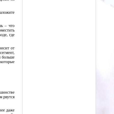
наложите
шь – что
оместить
оде, где
висит от
сегмент,
ем больше
 которые
ьшинстве
м рвутся
нее даже