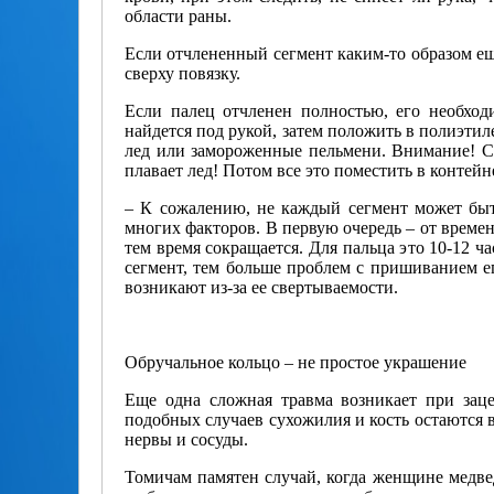
области раны.
Если отчлененный сегмент каким-то образом еще
сверху повязку.
Если палец отчленен полностью, его необход
найдется под рукой, затем положить в полиэтил
лед или замороженные пельмени. Внимание! Сег
плавает лед! Потом все это поместить в контейн
– К сожалению, не каждый сегмент может быть
многих факторов. В первую очередь – от времен
тем время сокращается. Для пальца это 10-12 час
сегмент, тем больше проблем с пришиванием ег
возникают из-за ее свертываемости.
Обручальное кольцо – не простое украшение
Еще одна сложная травма возникает при зац
подобных случаев сухожилия и кость остаются в
нервы и сосуды.
Томичам памятен случай, когда женщине медведь