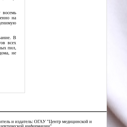
т восемь
менно на
ценимую
вание. В
тов всех
ных пил,
дома, не
итель и издатель: ОГАУ "Центр медицинской и
цевтической информации"