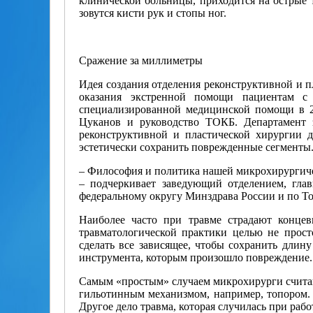
клинической больницы, приходится на острые 
зовутся кисти рук и стопы ног.
Сражение за миллиметры
Идея создания отделения реконструктивной и 
оказания экстренной помощи пациентам с
специализированной медицинской помощи в 2
Цуканов и руководство ТОКБ. Департамент з
реконструктивной и пластической хирургии 
эстетически сохранить поврежденные сегменты
– Философия и политика нашей микрохирургиче
– подчеркивает заведующий отделением, гла
федеральному округу Минздрава России и по Том
Наиболее часто при травме страдают концев
травматологической практики целью не просто
сделать все зависящее, чтобы сохранить длину
инструмента, которым произошло повреждение.
Самым «простым» случаем микрохирурги считаю
гильотинным механизмом, например, топором. П
Другое дело травма, которая случилась при раб