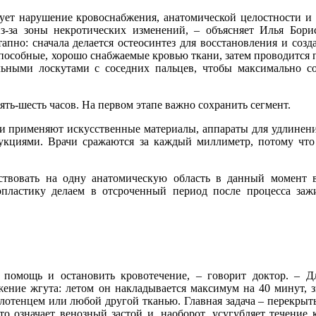
ует нарушение кровоснабжения, анатомической целостности и 
з-за зоны некротических изменений, – объясняет Илья Бори
пно: сначала делается остеосинтез для восстановления и созд
способные, хорошо снабжаемые кровью ткани, затем проводится 
ными лоскутами с соседних пальцев, чтобы максимально со
ять-шесть часов. На первом этапе важно сохранить сегмент.
и применяют искусственные материалы, аппараты для удлинени
укциями. Врачи сражаются за каждый миллиметр, потому чт
твовать на одну анатомическую область в данный момент в
опластику делаем в отсроченный период после процесса заж
помощь и остановить кровотечение, – говорит доктор. – Д
ожение жгута: летом он накладывается максимум на 40 минут, 
олотенцем или любой другой тканью. Главная задача – перекрыт
то означает венозный застой и, наоборот, усугубляет течение 