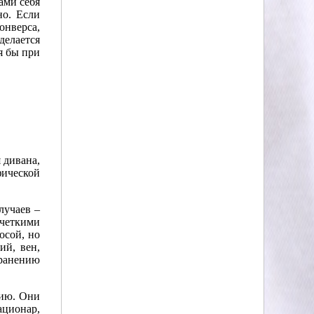
ами себя
но. Если
онверса,
делается
я бы при
 дивана,
фической
лучаев –
 четкими
осой, но
ий, вен,
транению
нию. Они
ационар,