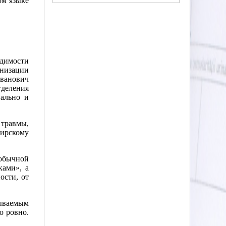
ом языке
одимости
низации
Иванович
деления
нально и
 травмы,
ирскому
 обычной
ками», а
ости, от
зываемым
о ровно.