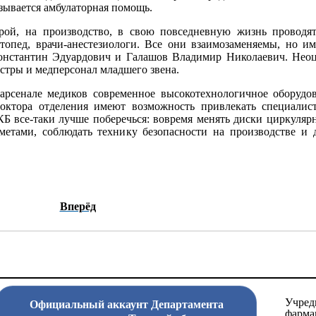
азывается амбулаторная помощь.
рой, на производство, в свою повседневную жизнь проводя
ртопед, врачи-анестезиологи. Все они взаимозаменяемы, но и
онстантин Эдуардович и Галашов Владимир Николаевич. Нео
стры и медперсонал младшего звена.
арсенале медиков современное высокотехнологичное оборудо
октора отделения имеют возможность привлекать специалис
Б все-таки лучше поберечься: вовремя менять диски циркуляр
етами, соблюдать технику бе­зопасности на производстве и 
Вперёд
Учред
Официальный аккаунт Департамента
фарма