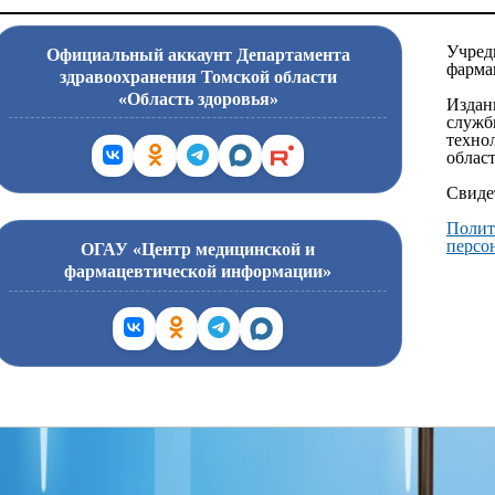
Учред
Официальный аккаунт Департамента
фарма
здравоохранения Томской области
«Область здоровья»
Издан
служб
техно
област
Свиде
Полит
персо
ОГАУ «Центр медицинской и
фармацевтической информации»