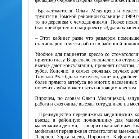
фельдшер Фарзана Вафина заранее оповестила 
Врач-стоматолог Ольга Медянцева и медсес
трудится в Томской районной больнице с 1989 г
то по деревням с чемоданчиками. Позже появи
был приобретен по нацпроекту «Здравоохранени
– Этот кабинет разве что размером поменьш
стационарного места работы в районной поликли
Удобное для пациентов кресло со стоматологи
приятно глазу. В арсенале специалистов стери
выезде дают консультации, проводят осмотры, л
зубов. Конечно, в самых сложных случаях док
Томской РБ. Однако жителям, конечно, удобнее
более прямого автобуса во многих населенных 
полечить зубы может стать настоящим квестом.
Впрочем, по словам Ольги Медянцевой, запущ
работа и ежегодные выезды сотрудников на мест
– Преимущество передвижных медицинских ко
выезда в районную поликлинику для малом
маленькими детьми, – говорит главный врач То
мобильная передвижная стоматология выезжала 
Лаврово, Зоркальцево, Поросино, Кафтанчико