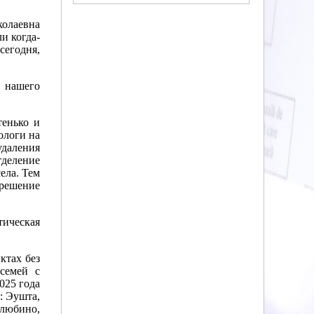
олаевна
и когда-
сегодня,
т нашего
тенько и
ологи на
удаления
тделение
ела. Тем
 решение
тическая
ктах без
семей с
025 года
: Эушта,
елюбино,