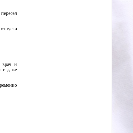
 пересел
 отпуска
х врач и
а и даже
временно