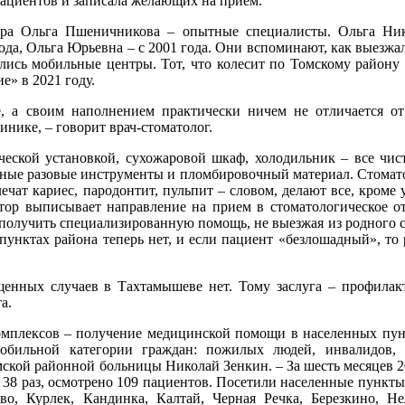
пациентов и записала желающих на прием.
тра Ольга Пшеничникова – опытные специалисты. Ольга Ник
ода, Ольга Юрьевна – с 2001 года. Они вспоминают, как выезжал
лись мобильные центры. Тот, что колесит по Томскому району 
е» в 2021 году.
е, а своим наполнением практически ничем не отличается о
нике, – говорит врач-стоматолог.
ческой установкой, сухожаровой шкаф, холодильник – все чис
льные разовые инструменты и пломбировочный материал. Стомат
ечат кариес, пародонтит, пульпит – словом, делают все, кроме 
тор выписывает направление на прием в стоматологическое о
 получить специализированную помощь, не выезжая из родного с
пунктах района теперь нет, и если пациент «безлошадный», то
енных случаев в Тахтамышеве нет. Тому заслуга – профилак
а.
мплексов – получение медицинской помощи в населенных пун
обильной категории граждан: пожилых людей, инвалидов, 
мской районной больницы Николай Зенкин. – За шесть месяцев 2
38 раз, осмотрено 109 пациентов. Посетили населенные пункты
во, Курлек, Кандинка, Калтай, Черная Речка, Березкино, Н