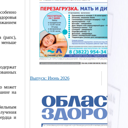
собенно
здоровья
ержанием
 (рапс),
о меньше
одержат
сованных
Выпуск: Июнь 2026
то может
мание на
обильным
олучения
сердца и