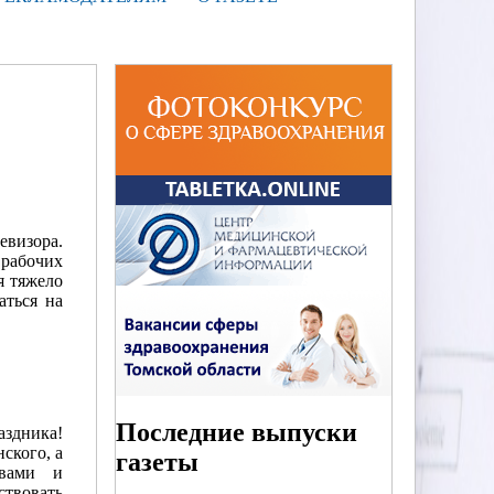
евизора.
 рабочих
я тяжело
аться на
Последние выпуски
аздника!
ского, а
газеты
твами и
твовать