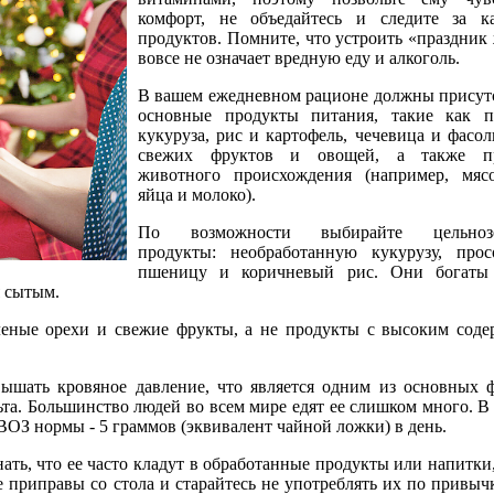
комфорт, не объедайтесь и следите за ка
продуктов. Помните, что устроить «праздник
вовсе не означает вредную еду и алкоголь.
В вашем ежедневном рационе должны присут
основные продукты питания, такие как п
кукуруза, рис и картофель, чечевица и фасол
свежих фруктов и овощей, а также п
животного происхождения (например, мясо
яйца и молоко).
По возможности выбирайте цельнозе
продукты: необработанную кукурузу, прос
пшеницу и коричневый рис. Они богаты
я сытым.
леные орехи и свежие фрукты, а не продукты с высоким сод
ышать кровяное давление, что является одним из основных 
ьта. Большинство людей во всем мире едят ее слишком много. В
ОЗ нормы - 5 граммов (эквивалент чайной ложки) в день.
ать, что ее часто кладут в обработанные продукты или напитки,
е приправы со стола и старайтесь не употреблять их по привыч