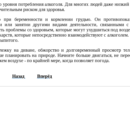
о уровня потребления алкоголя. Для многих людей даже низкий
ачительным риском для здоровья.
но при беременности и кормлении грудью. Он противопока
 или занятии другими видами деятельности, связанными с 
сть проблемы со здоровьем, которые могут ухудшиться под возд
карств, которые непосредственно взаимодействуют с алкоголем.
выпитого.
лежку на диване, обжорство и долговременный просмотр тел
е планировать на природе. Начните больше двигаться, не пере
ем воздухе - по крайней мере, когда позволяет погода.
Назад
Вперёд