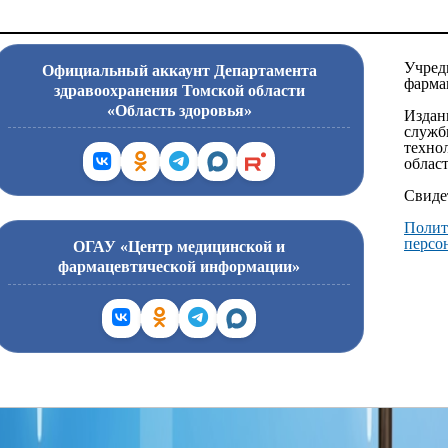
Учред
Официальный аккаунт Департамента
фарма
здравоохранения Томской области
«Область здоровья»
Издан
служб
техно
област
Свиде
Полит
персо
ОГАУ «Центр медицинской и
фармацевтической информации»