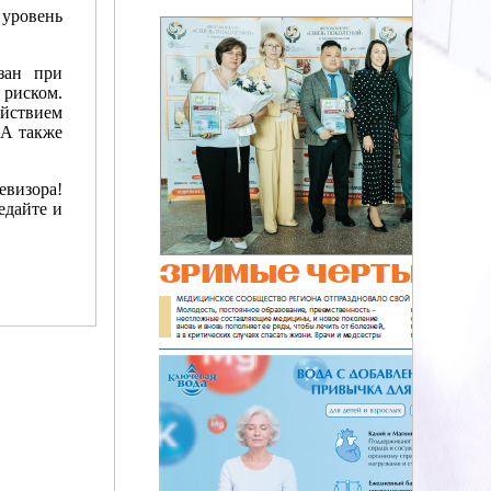
 уровень
зан при
риском.
ействием
 А также
евизора!
едайте и