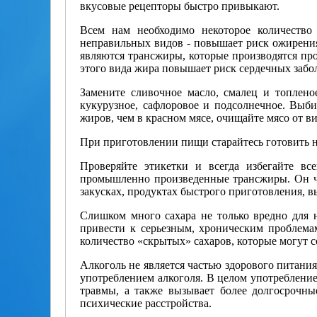
вкусовые рецепторы быстро привыкают.
Всем нам необходимо некоторое количество
неправильных видов - повышает риск ожирения
являются транс­жиры, которые производятся п
этого вида жира повышает риск сердечных забо
Замените сливочное масло, смалец и топленое
кукурузное, сафлоровое и подсолнечное. Выби
жиров, чем в красном мясе, очищайте мясо от в
При приготовлении пищи старайтесь готовить на
Проверяйте этикетки и всегда избегайте вс
промышленно произведенные трансжиры. Он час
закусках, продуктах быстрого приготовления, 
Слишком много сахара не только вредно для 
привести к серьезным, хроническим проблемам
количество «скрытых» сахаров, которые могут 
Алкоголь не является частью здорового питания
употреблением алкоголя. В целом употреблени
травмы, а также вызывает более долгосрочные
психические расстройства.