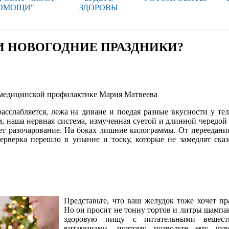
ОМОЩИ"
ЗДОРОВЫ
И НОВОГОДНИЕ ПРАЗДНИКИ?
о медицинской профилактике Мария Матвеева
сслабляется, лежа на диване и поедая разные вкусности у тел
м, наша нервная система, измученная суетой и длинной чередой
ает разочарование. На боках лишние килограммы. От переедани
рверка перешло в уныние и тоску, которые не замедлят сказ
Представьте, что ваш желудок тоже хочет пр
Но он просит не тонну тортов и литры шампан
здоровую пищу с питательными вещес
витаминами, поэтому позвольте ему чувс