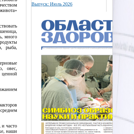
Выпуск: Июль 2026
чеством
 живота»
ствовать
шеница,
ь, много
родукты
, рыба,
рновые
о, овес,
 ценной
ержанием
факторов
 среднем
 и часто
ке, наши