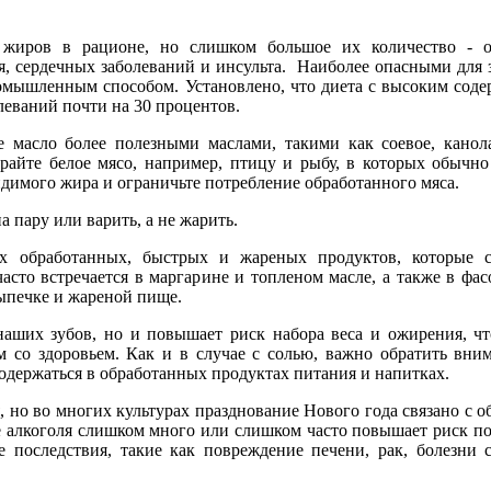
 жиров в рационе, но слишком большое их количество - о
, сердечных заболеваний и инсульта. Наиболее опасными для 
ромышленным способом. Установлено, что диета с высоким сод
леваний почти на 30 процентов.
 масло более полезными маслами, такими как соевое, канола
райте белое мясо, например, птицу и рыбу, в которых обычн
идимого жира и ограничьте потребление обработанного мяса.
 пару или варить, а не жарить.
ех обработанных, быстрых и жареных продуктов, которые с
то встречается в маргарине и топленом масле, а также в фа
выпечке и жареной пище.
наших зубов, но и повышает риск набора веса и ожирения, ч
 со здоровьем. Как и в случае с солью, важно обратить вни
содержаться в обработанных продуктах питания и напитках.
, но во многих культурах празднование Нового года связано с 
е алкоголя слишком много или слишком часто повышает риск п
 последствия, такие как повреждение печени, рак, болезни 