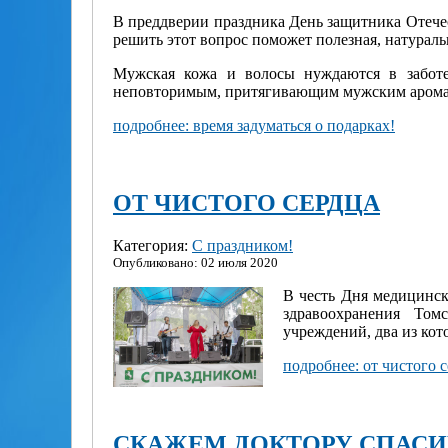
В преддверии праздника День защитника Отеч
решить этот вопрос поможет полезная, натурал
Мужская кожа и волосы нуждаются в заботе
неповторимым, притягивающим мужским арома
подробнее: время задуматься о подарках!
ОТ ЧИСТОГО СЕРДЦА
Категория:
С праздником!
Опубликовано: 02 июля 2020
В честь Дня медицинск
здравоохранения Том
учреждений, два из ко
подробнее: от чистого 
СКАЖЕМ ДОКТОРУ СПАСИ