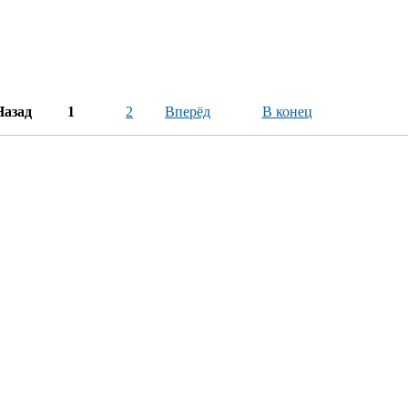
Назад
1
2
Вперёд
В конец