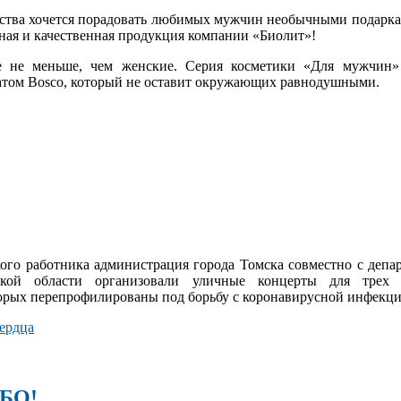
ества хочется порадовать любимых мужчин необычными подарка
ьная и качественная продукция компании «Биолит»!
 не меньше, чем женские. Серия косметики «Для мужчин»
том Bosco, который не оставит окружающих равнодушными.
ого работника администрация города Томска совместно с депа
ской области организовали уличные концерты для трех 
торых перепрофилированы под борьбу с коронавирусной инфекци
сердца
БО!