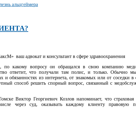
олезнь альцгеймера
ИЕНТА?
кс­М» ­ ваш адвокат и консультант в сфере здравоохранения
а, по какому вопросу он обращался в свою компанию меди
ство ответит, что получали там полис, и только. Обычно м
х и обязанностях из интернета, от знакомых или от соседки в 
упный способ решить спорный вопрос, связанный с медобслу
мске Виктор Георгиевич Козлов напоминает, что страховая
исле через суд, оказывать каждому клиенту правовую по