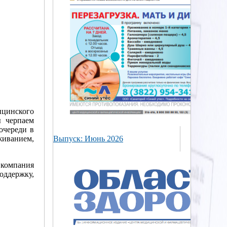
цинского
ы черпаем
очереди в
живанием,
Выпуск: Июнь 2026
 компания
ддержку,