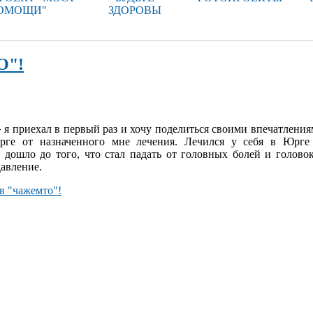
ОМОЩИ"
ЗДОРОВЫ
О"!
 я приехал в первый раз и хочу поделиться своими впечатления
орге от назначенного мне лечения. Лечился у себя в Юрг
 дошло до того, что стал падать от головных болей и голово
авление.
в "чажемто"!