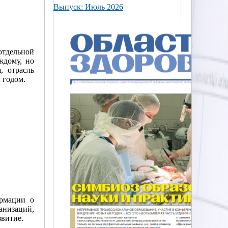
Выпуск: Июль 2026
отдельной
ждому, но
, отрасль
 годом.
ормации о
низаций,
звитие.