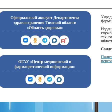
Учред
Официальный аккаунт Департамента
фарма
здравоохранения Томской области
«Область здоровья»
Издан
служб
техно
област
Свиде
Полит
персо
ОГАУ «Центр медицинской и
фармацевтической информации»