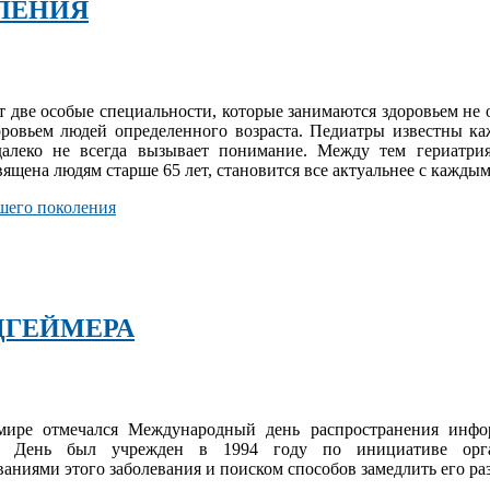
ЛЕНИЯ
 две особые специальности, которые занимаются здоровьем не 
оровьем людей определенного возраста. Педиатры известны ка
далеко не всегда вызывает понимание. Между тем гериатрия
ящена людям старше 65 лет, становится все актуальнее с каждым
ршего поколения
ЦГЕЙМЕРА
 мире отмечался Международный день распространения инф
а. День был учрежден в 1994 году по инициативе орга
ниями этого заболевания и поиском способов замедлить его ра