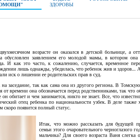
ОМОЩИ"
ЗДОРОВЫ
вухмесячном возрасте он оказался в детской больнице, а от
а обусловлен заявлением его молодой мамы, в котором она
а. И как это часто, к сожалению, случается, временное пер
ждении лишь однажды, убедилась, что ребенок жив и здоров... 
али иск о лишении ее родительских прав в суд.
на заседание, так как сама она из другого региона. В Томскую
мя от времени она обозначается перед родственниками, так что о
 он обитает и чем занимается, никто не знает. Все, что известн
ический отец ребенка по национальности узбек. В деле также 
ем скоро появится полный статус.
Итак, что можно рассказать для будущей 
семьи этого очаровательного черноглазого го
мальчика? Для своего возраста Ваня слегка о