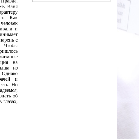
 Правда,
же. Ваня
арактеру
ст. Как
еловек
ривали и
нимает
парень с
 Чтобы
пришлось
риемные
кция на
лыша из
 Однако
рачей и
есть. Но
адеемся,
знать об
 глазах,