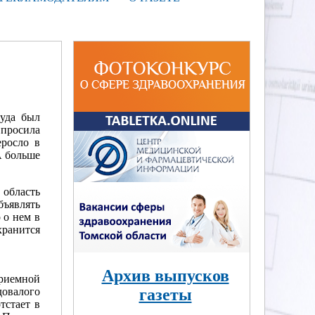
туда был
 просила
еросло в
А больше
 область
бъявлять
о о нем в
хранится
Архив выпусков
приемной
довалого
газеты
тстает в