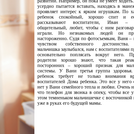
развитии. Например, он пока не умеет ходить.
усердно пытается вставать, находясь в мане
проявляет интерес к ярким игрушкам. По х
ребенок спокойный, хорошо спит и е
рассказывают воспитатели, Иван – ч
общительный, любит, чтобы с ним разгова
играли. Но незнакомых людей он при
настороженно. Судя по фотосъемкам, Ваня – 
чувством собственного достоинства.
мальчишка заулыбался, нам с воспитателями 
основательно поплясать вокруг него. П
родители хорошо знают, что такая реа
посторонних – хороший признак для ма
системы. У Вани третья группа здоровья.
ребенок требует не только внимания в
воспитателей Дома ребенка. Это все у него 
нет у Вани семейного тепла и любви. Очень н
что телефон для звонка в опеку, чтобы все у
этом темненьком мальчишечке с восточинкой в
уже в руках его будущей мамы.