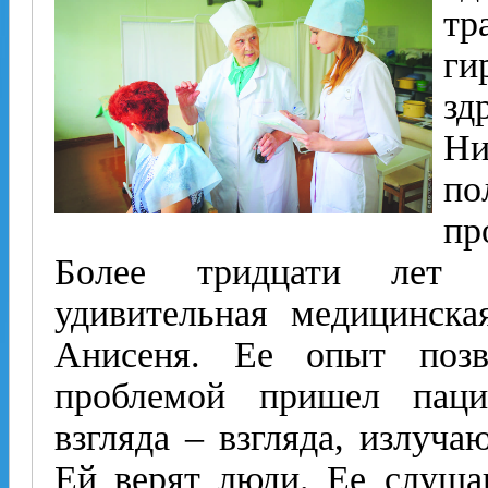
т
ги
з
Н
по
пр
Более тридцати лет г
удивительная медицинска
Анисеня. Ее опыт позв
проблемой пришел паци
взгляда – взгляда, излуча
Ей верят люди. Ее слуша