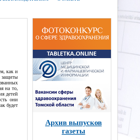
м, как и
и защиты
изванных
я на то,
ия детей
сть они
ак будет
Архив выпусков
газеты